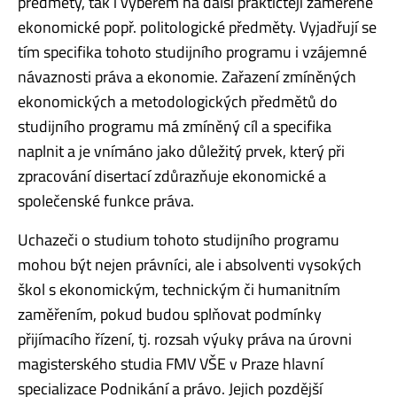
předměty, tak i výběrem na další praktičtěji zaměřené
ekonomické popř. politologické předměty. Vyjadřují se
tím specifika tohoto studijního programu i vzájemné
návaznosti práva a ekonomie. Zařazení zmíněných
ekonomických a metodologických předmětů do
studijního programu má zmíněný cíl a specifika
naplnit a je vnímáno jako důležitý prvek, který při
zpracování disertací zdůrazňuje ekonomické a
společenské funkce práva.
Uchazeči o studium tohoto studijního programu
mohou být nejen právníci, ale i absolventi vysokých
škol s ekonomickým, technickým či humanitním
zaměřením, pokud budou splňovat podmínky
přijímacího řízení, tj. rozsah výuky práva na úrovni
magisterského studia FMV VŠE v Praze hlavní
specializace Podnikání a právo. Jejich pozdější