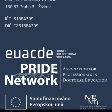
130 67 Praha 3 - Žižkov
IČO: 61384399
DIČ: CZ61384399