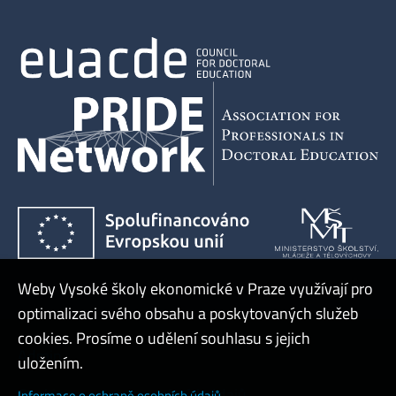
Weby Vysoké školy ekonomické v Praze využívají pro
optimalizaci svého obsahu a poskytovaných služeb
cookies. Prosíme o udělení souhlasu s jejich
Admin
uložením.
Cookies a ochrana osobních údajů
Informace o ochraně osobních údajů